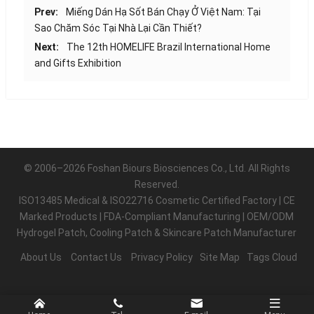
Prev:
Miếng Dán Hạ Sốt Bán Chạy Ở Việt Nam: Tại
Sao Chăm Sóc Tại Nhà Lại Cần Thiết?
Next:
The 12th HOMELIFE Brazil International Home
and Gifts Exhibition
© 2006–2026 Foshan Biours Biosciences Co., Ltd. All Rights
Reserved.
ISO13485 Medical & ISO22716 Cosmetic Certified Factory | CE
Marked Products | FDA-Compliant Manufacturing | OEM/ODM
Hydrogel Patch, Cooling Patch & Skincare Patch Manufacturer
About Us
Contact Us
Privacy Policy
Site Map
Tags Cloud