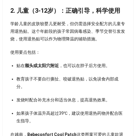
2. 儿童（3-12岁）：正确引导，科学使用
学龄儿童的皮肤较婴儿更耐受，但仍需选择安全配方的儿童专
用退热贴。这个年龄段的孩子常因病毒感染、季节交替引发发
烧，使用退热贴可以作为物理降温的辅助措施。
使用要点包括：
贴在
额头或太阳穴附近
，也可以在脖子后方使用。
教育孩子不要自行撕扯、咬破退热贴，以免误食内部成
分。
发烧时配合补充水分和适当休息，提高退热效果。
如果孩子体温升高超过39℃，建议使用退热药物并配合医
生指导。
在越南，
Bebeconfort Cool Patch
这类图案可爱的儿童款退