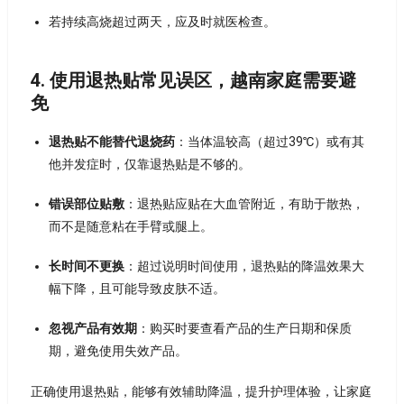
若持续高烧超过两天，应及时就医检查。
4. 使用退热贴常见误区，越南家庭需要避
免
退热贴不能替代退烧药
：当体温较高（超过39℃）或有其
他并发症时，仅靠退热贴是不够的。
错误部位贴敷
：退热贴应贴在大血管附近，有助于散热，
而不是随意粘在手臂或腿上。
长时间不更换
：超过说明时间使用，退热贴的降温效果大
幅下降，且可能导致皮肤不适。
忽视产品有效期
：购买时要查看产品的生产日期和保质
期，避免使用失效产品。
正确使用退热贴，能够有效辅助降温，提升护理体验，让家庭