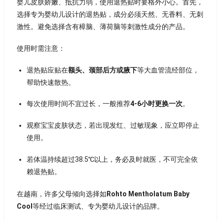
婴儿皮肤娇嫩、抵抗力弱，使用退热贴时要格外小心。首先，
选择专为婴幼儿设计的退热贴，成分必须天然、无香料、无刺
激性。避免选择含有樟脑、薄荷脑等刺激性成分的产品。
使用时需注意：
退热贴应贴在
额头、颈部后方或腋下
等大血管流经部位，
帮助快速散热。
每次使用时间不宜过长，一般推荐
4-6小时更换一次
。
观察宝宝皮肤状态，若出现发红、过敏现象，应立即停止
使用。
若体温持续超过38.5℃以上，务必及时就医，不可完全依
赖退热贴。
在越南，许多父母倾向选择如
Rohto Mentholatum Baby
Cool
等经过临床测试、专为婴幼儿设计的品牌。