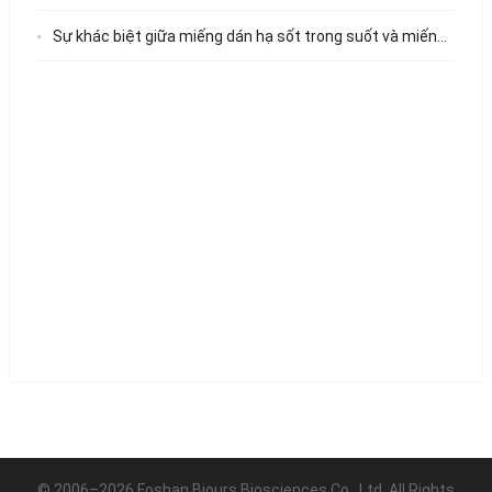
Sự khác biệt giữa miếng dán hạ sốt trong suốt và miếng dán hạ sốt truyền thống là gì?
© 2006–2026 Foshan Biours Biosciences Co., Ltd. All Rights